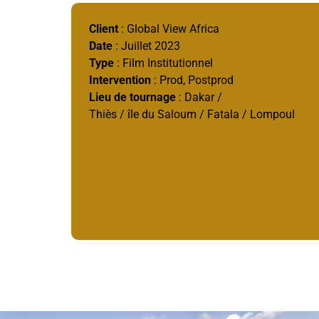
Client
: Global View Africa
Date
: Juillet 2023
Type
: Film Institutionnel
Intervention
: Prod, Postprod
Lieu de tournage
: Dakar /
Thiès / île du Saloum / Fatala / Lompoul